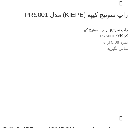
راپ سوئیچ کیپه (KIEPE) مدل PRS001
راپ سوئیچ
,
راپ سوئیچ کیپه
کد کالا:
PRS001
نمره
5.00
از 5
تماس بگیرید