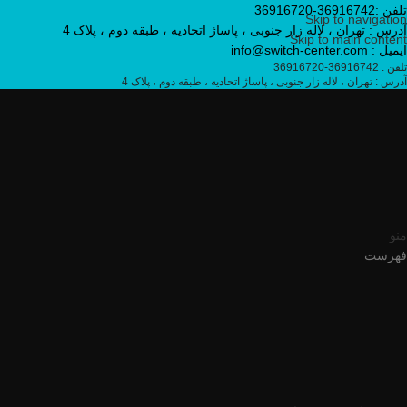
تلفن :36916742-36916720
Skip to navigation
آدرس : تهران ، لاله زار جنوبی ، پاساژ اتحادیه ، طبقه دوم ، پلاک 4
Skip to main content
ایمیل : info@switch-center.com
تلفن : 36916742-36916720
آدرس : تهران ، لاله زار جنوبی ، پاساژ اتحادیه ، طبقه دوم ، پلاک 4
منو
فهرست