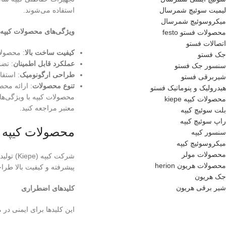
استفاده می‌شوند.
لیمیت سوئیچ شمرسال
میکروسوئیچ شمرسال
ویژگی‌های محصولات کیپه
محصولات فستو festo
اتصالات فستو
کیفیت ساخت بالا
: محصولات
جک فستو
عملکرد قابل اطمینان
: تض
سنسور جک فستو
طراحی ارگونومیک
: استف
شیربرقی فستو
تنوع محصولات
: ارائه مح
هیدرولیک و پنوماتیک فستو
محصولات کیپه با ویژگی‌های
محصولات کیپه kiepe
معتبر مراجعه کنید.
بلت سوئیچ کیپه
راپ سوئیچ کیپه
محصولات کیپه (Kiepe
سنسور کیپه
میکروسوئیچ کیپه
محصولات مولر
شرکت کی
محصولات هریون herion
پیشرفته و کیفیت بالا طرا
جک هریون
شیر برقی هریون
کلیدهای اضطراری
این کلیدها برای ایمنی د