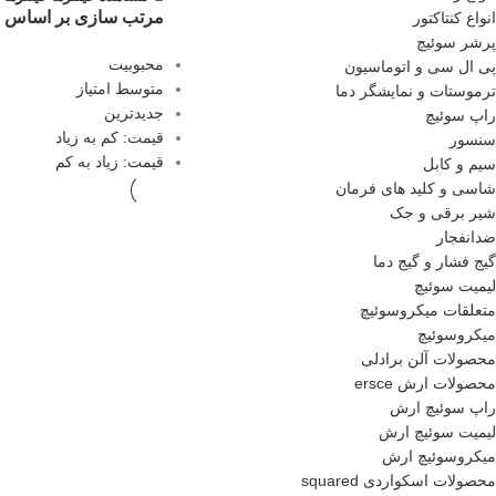
مرتب سازی بر اساس
انواع کنتاکتور
پرشر سوئیچ
محبوبیت
پی ال سی و اتوماسیون
متوسط امتیاز
ترموستات و نمایشگر دما
جدیدترین
راپ سوئیچ
قیمت: کم به زیاد
سنسور
قیمت: زیاد به کم
سیم و کابل
شاسی و کلید های فرمان
شیر برقی و جک
ضدانفجار
گیج فشار و گیج دما
لیمیت سوئیچ
متعلقات میکروسوئیچ
میکروسوئیچ
محصولات آلن برادلی
محصولات ارش ersce
راپ سوئیچ ارش
لیمیت سوئیچ ارش
میکروسوئیچ ارش
محصولات اسکواردی squared