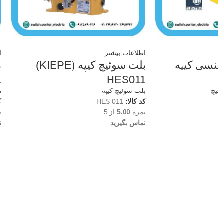
اطلاعات بیشتر
ا
نسی کیپه
بلت سوئیچ کیپه (KIEPE)
1
HES011
یچ
بلت سوئیچ کیپه
ر
کد کالا:
HES 011
ک
نمره
5.00
از 5
ن
تماس بگیرید
ت