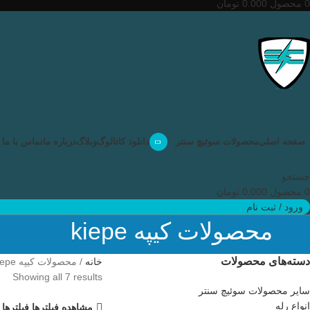
0
محصول
0.000
تومان
صفحه اصلی
محصولات سوئیچ سنتر
دانلود کاتالوگ
وبلاگ
درباره ما
تماس با ما
جستجو
0
محصول
0.000
تومان
ورود / ثبت نام
محصولات کیپه kiepe
دسته‌های محصولات
خانه
محصولات کیپه kiepe
Showing all 7 results
سایر محصولات سوئیچ سنتر
انواع رله
مشاهده فیلترها
فیلترها