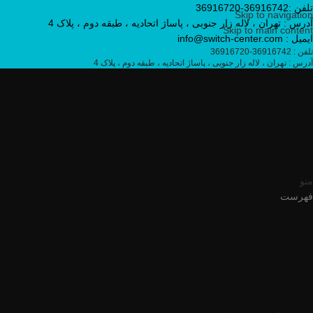
تلفن :36916742-36916720
Skip to navigation
آدرس : تهران ، لاله زار جنوبی ، پاساژ اتحادیه ، طبقه دوم ، پلاک 4
Skip to main content
ایمیل : info@switch-center.com
تلفن : 36916742-36916720
آدرس : تهران ، لاله زار جنوبی ، پاساژ اتحادیه ، طبقه دوم ، پلاک 4
منو
فهرست