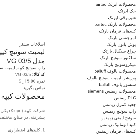
محصولات ایرتک airtac
جک ایرتک
شیربرقی ایرتک
محصولات بارتک bartec
کلیدهای فرمان بارتک
امرجنسی بارتک
اطلاعات بیشتر
پوش باتون بارتک
چراغ سیگنال بارتک
سلکتور سوئیچ بارتک
مدل VG 03/5
میکروسوئیچ بارتک
راپ سوئیچ کیپه
,
لیمیت سو
محصولات بالوف balluff
کد کالا:
VG 03/5
پوزیشن لیمیت سوئیچ بالوف
نمره
5.00
از 5
سنسور بالوف balluff
تماس بگیرید
محصولات زیمنس siemens
محصولات کیپه (Kiepe
PLC زیمنس
جعبه کنترل زیمنس
شرکت کی
راپ سوئیچ زیمنس
پیشرفته، در صنایع مختلف 
سوئیچ ایمنی زیمنس
کلید اتوماتیک زیمنس
1. کلیدهای اضطراری
کلیدهای فرمان زیمنس