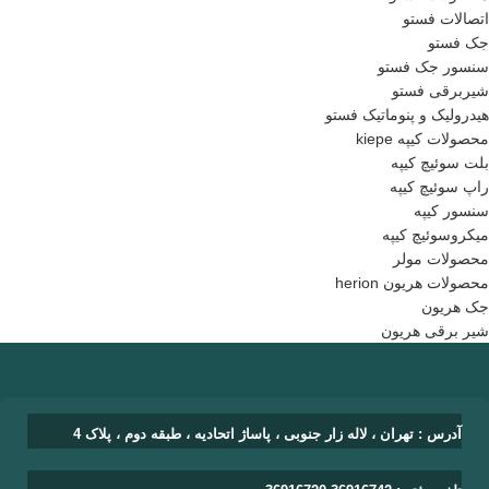
اتصالات فستو
جک فستو
سنسور جک فستو
شیربرقی فستو
هیدرولیک و پنوماتیک فستو
محصولات کیپه kiepe
بلت سوئیچ کیپه
راپ سوئیچ کیپه
سنسور کیپه
میکروسوئیچ کیپه
محصولات مولر
محصولات هریون herion
جک هریون
شیر برقی هریون
آدرس : تهران ، لاله زار جنوبی ، پاساژ اتحادیه ، طبقه دوم ، پلاک 4