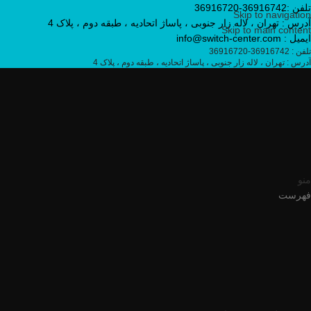
تلفن :36916742-36916720
Skip to navigation
آدرس : تهران ، لاله زار جنوبی ، پاساژ اتحادیه ، طبقه دوم ، پلاک 4
Skip to main content
ایمیل : info@switch-center.com
تلفن : 36916742-36916720
آدرس : تهران ، لاله زار جنوبی ، پاساژ اتحادیه ، طبقه دوم ، پلاک 4
منو
فهرست