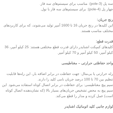
سه پل (3-pole): مناسب برای سیستم‌های سه فاز.
چهار پل (4-pole): برای سیستم‌های سه فاز با نول.
رنج جریان:
این کلیدها در رنج جریان 16 تا 1600 آمپر تولید می‌شوند، که برای کاربردهای
مختلف مناسب هستند.
قدرت قطع:
کلیدهای کمپکت اشنایدر دارای قدرت قطع مختلفی هستند: 25 کیلو آمپر، 36
کیلو آمپر، 50 کیلو آمپر و 70 کیلو آمپر.
واحد حفاظتی حرارتی – مغناطیسی
رله حرارتی یا بی‌متال: جهت حفاظت در برابر اضافه بار، این رله‌ها قابلیت
تنظیم بین 70 تا 100 درصد جریان نامی کلید را دارند.
سیم پیچ مغناطیسی: برای حفاظت در برابر اتصال کوتاه استفاده می‌شود. این
سیم پیچ به محض تشخیص جریان‌های بسیار بالا (که نشان‌دهنده اتصال کوتاه
است) عمل کرده و مدار را قطع می‌کند.
لوازم جانبی کلید اتوماتیک اشنایدر