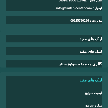
تلفن دفتر : 36916742-36916720
ایمیل : info@switch-center.com
مدیریت : 09125790236
لینک های مفید
لینک های مفید
گالری مجموعه سوئیچ سنتر
لینک های مفید
لیمیت سوئیچ
میکرو سوئیچ