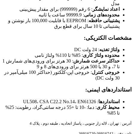
مدل
اعداد نمایشگر
: 6 رقم (999999) برای مقدار پیش‌بینی
محدوده‌های زمانی
: 99999.9 ساعت یا ثانیه
پشتیبانی حافظه
: EEPROM با قابلیت 100,000 بار نوشتن و
پشتیبانی تا 10 سال برای قطع برق
مشخصات الکتریکی:
ولتاژ تغذیه
: 24 ولت DC
محدوده ولتاژ کاری
: 85% تا 110% ولتاژ نامی
حداکثر سرعت شمارش
: 30 هرتز برای ورودی‌های شمارش 1
تا 7، و 30 یا 500 هرتز برای ورودی‌های 8 و 9
خروجی کنترل
: خروجی اپن-کلکتور (حداکثر 100 میلی‌آمپر در
30 ولت DC)
استانداردهای ایمنی:
استانداردها
: UL508، CSA C22.2 No.14، EN61326
محیط کاری
: دما: -10 تا +55 درجه سانتی‌گراد، رطوبت: 25%
تا 85%
آدرس : تهران ، لاله زار جنوبی ، پاساژ اتحادیه ، طبقه دوم ، پلاک 4
تلفن دفتر : 36916742-36916720