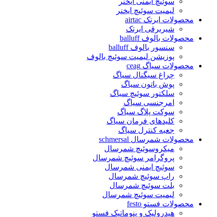
سوئیچ ایمنی ایخنر
لیمیت سوئیچ ایخنر
محصولات ایرتک airtac
شیربرقی ایرتک
محصولات بالوف balluff
سنسور بالوف balluff
پوزیشن لیمیت سوئیچ بالوف
محصولات سیاگ ceag
چراغ سیگنال سیاگ
پوش باتون سیاگ
سلکتور سوئیچ سیاگ
امرجنسی سیاگ
سوکت پلاگ سیاگ
کلیدهای فرمان سیاگ
جعبه کنترل سیاگ
محصولات شمرسال schmersal
میکروسوئیچ شمرسال
پروگرامر سوئیچ شمرسال
سوئیچ ایمنی شمرسال
راپ سوئیچ شمرسال
بلت سوئیچ شمرسال
لیمیت سوئیچ شمرسال
محصولات فستو festo
هیدرولیک و پنوماتیک فستو