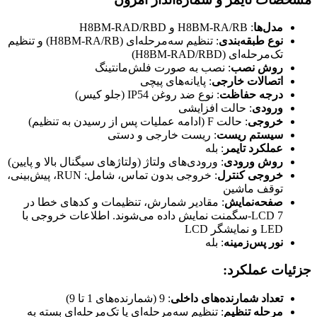
مدل‌ها
: H8BM-RA/RB و H8BM-RAD/RBD
نوع طبقه‌بندی
: تنظیم سه‌مرحله‌ای (H8BM-RA/RB) و تنظیم
تک‌مرحله‌ای (H8BM-RAD/RBD)
روش نصب
: نصب به صورت فلش‌مانتینگ
اتصالات خارجی
: پایانه‌های پیچی
درجه حفاظت
: نوع ضد روغن IP54 (جلو کیس)
ورودی
: حالت افزایشی
خروجی
: حالت F (ادامه عملیات پس از رسیدن به تنظیم)
سیستم ریست
: ریست خارجی و دستی
عملکرد تایمر
: بله
روش ورودی
: ورودی‌های ولتاژ (ولتاژهای سیگنال بالا و پایین)
خروجی کنترل
: خروجی بدون تماس، شامل: RUN، پیش‌بینی،
توقف ماشین
صفحه‌نمایش
: مقادیر شمارش، تنظیمات و کدهای خطا در
LCD 7-سگمنت نمایش داده می‌شوند. اطلاعات خروجی با
LED و نمایشگر LCD
نور پس‌زمینه
: بله
جزئیات عملکرد:
تعداد شمارنده‌های داخلی
: 9 (شمارنده‌های 1 تا 9)
مرحله تنظیم
: تنظیم سه‌مرحله‌ای یا تک‌مرحله‌ای بسته به