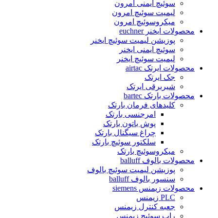
سوئیچ ایمنی امرون
لیمیت سوئیچ امرون
میکروسوئیچ امرون
محصولات ایخنر euchner
پوزیشن لیمیت سوئیچ ایخنر
سوئیچ ایمنی ایخنر
لیمیت سوئیچ ایخنر
محصولات ایرتک airtac
جک ایرتک
شیربرقی ایرتک
محصولات بارتک bartec
کلیدهای فرمان بارتک
امرجنسی بارتک
پوش باتون بارتک
چراغ سیگنال بارتک
سلکتور سوئیچ بارتک
میکروسوئیچ بارتک
محصولات بالوف balluff
پوزیشن لیمیت سوئیچ بالوف
سنسور بالوف balluff
محصولات زیمنس siemens
PLC زیمنس
جعبه کنترل زیمنس
راپ سوئیچ زیمنس