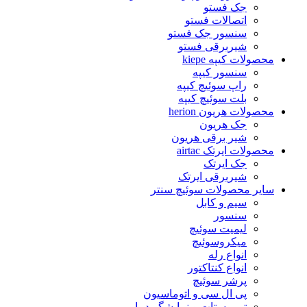
جک فستو
اتصالات فستو
سنسور جک فستو
شیربرقی فستو
محصولات کیپه kiepe
سنسور کیپه
راپ سوئیچ کیپه
بلت سوئیچ کیپه
محصولات هریون herion
جک هریون
شیر برقی هریون
محصولات ایرتک airtac
جک ایرتک
شیربرقی ایرتک
سایر محصولات سوئیچ سنتر
سیم و کابل
سنسور
لیمیت سوئیچ
میکروسوئیچ
انواع رله
انواع کنتاکتور
پرشر سوئیچ
پی ال سی و اتوماسیون
ترموستات و نمایشگر دما