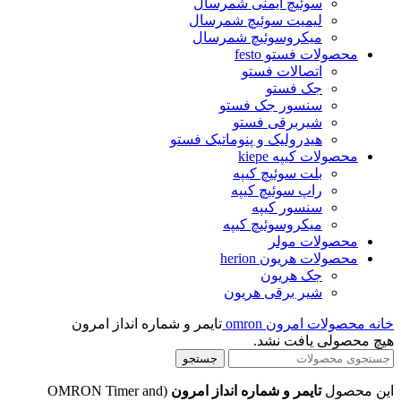
سوئیچ ایمنی شمرسال
لیمیت سوئیچ شمرسال
میکروسوئیچ شمرسال
محصولات فستو festo
اتصالات فستو
جک فستو
سنسور جک فستو
شیربرقی فستو
هیدرولیک و پنوماتیک فستو
محصولات کیپه kiepe
بلت سوئیچ کیپه
راپ سوئیچ کیپه
سنسور کیپه
میکروسوئیچ کیپه
محصولات مولر
محصولات هریون herion
جک هریون
شیر برقی هریون
خانه
محصولات امرون omron
تایمر و شماره انداز امرون
هیچ محصولی یافت نشد.
جستجو
این محصول
تایمر و شماره انداز امرون
(OMRON Timer and