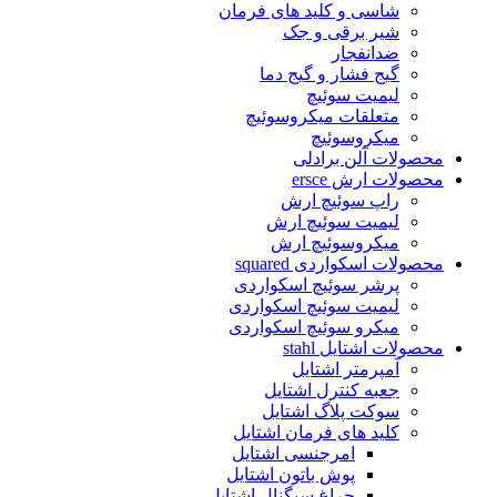
شاسی و کلید های فرمان
شیر برقی و جک
ضدانفجار
گیج فشار و گیج دما
لیمیت سوئیچ
متعلقات میکروسوئیچ
میکروسوئیچ
محصولات آلن برادلی
محصولات ارش ersce
راپ سوئیچ ارش
لیمیت سوئیچ ارش
میکروسوئیچ ارش
محصولات اسکواردی squared
پرشر سوئیچ اسکواردی
لیمیت سوئیچ اسکواردی
میکرو سوئیچ اسکواردی
محصولات اشتایل stahl
آمپرمتر اشتایل
جعبه کنترل اشتایل
سوکت پلاگ اشتایل
کلید های فرمان اشتایل
امرجنسی اشتایل
پوش باتون اشتایل
چراغ سیگنال اشتایل