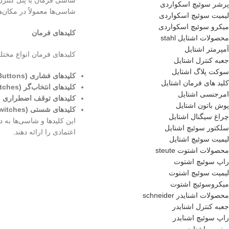
شاسی فرمان یا پنل کنترل، 
پرشر سوئیچ اسکواردی
شاسی‌ها معمولاً در مکان‌
لیمیت سوئیچ اسکواردی
میکرو سوئیچ اسکواردی
کلیدهای فرمان
محصولات اشتایل stahl
آمپرمتر اشتایل
کلیدهای فرمان انواع مختلف
جعبه کنترل اشتایل
سوکت پلاگ اشتایل
کلیدهای فشاری (Push Buttons):
کلید های فرمان اشتایل
کلیدهای انتخاب‌گر (Selector Switches):
امرجنسی اشتایل
کلیدهای توقف اضطراری (Emergency Stop)
پوش باتون اشتایل
کلیدهای شستی (Toggle Switches):
چراغ سیگنال اشتایل
این کلیدها و شاسی‌ها به د
سلکتور سوئیچ اشتایل
اعتمادی را ارائه دهند.
لیمیت سوئیچ اشتایل
محصولات اشتوت steute
راپ سوئیچ اشتوت
لیمیت سوئیچ اشتوت
میکروسوئیچ اشتوت
محصولات اشنایدر schneider
جعبه کنترل اشنایدر
راپ سوئیچ اشنایدر