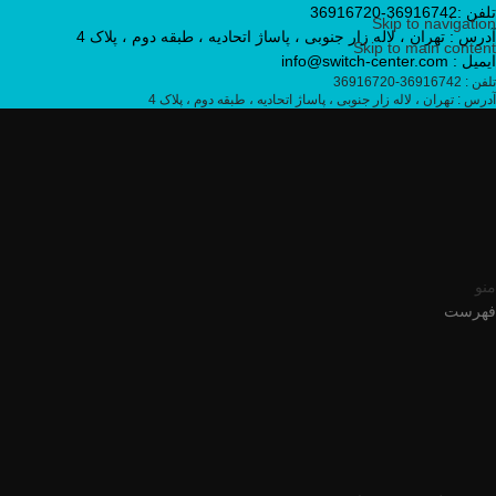
تلفن :36916742-36916720
Skip to navigation
آدرس : تهران ، لاله زار جنوبی ، پاساژ اتحادیه ، طبقه دوم ، پلاک 4
Skip to main content
ایمیل : info@switch-center.com
تلفن : 36916742-36916720
آدرس : تهران ، لاله زار جنوبی ، پاساژ اتحادیه ، طبقه دوم ، پلاک 4
منو
فهرست