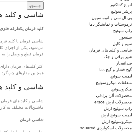
انواع کنتاکتور
جستجو
پرشر سوئیچ
شاسی و کلید ه
پی ال سی و اتوماسیون
ترموستات و نمایشگر دما
کلید فرمان یکطرفه فلزی
راپ سوئیچ
سنسور
شاسی فرمان یا کلید فرما
سیم و کابل
می‌شود، یکی از اجزای کل
شاسی و کلید های فرمان
فرمان قطع و وصل را به رله
شیر برقی و جک
ضدانفجار
اکثر کلیدهای فرمان دارای
گیج فشار و گیج دما
همچنین مدارهای چپ‌گرد ر
لیمیت سوئیچ
متعلقات میکروسوئیچ
شاسی و کلید ه
میکروسوئیچ
محصولات آلن برادلی
شاسی و کلید های فرمان از
محصولات ارش ersce
ماشین‌آلات مختلف به کار 
راپ سوئیچ ارش
لیمیت سوئیچ ارش
شاسی فرمان
میکروسوئیچ ارش
محصولات اسکواردی squared