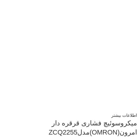
اطلاعات بیشتر
میکروسوئیچ فشاری قرقره دار
امرون(OMRON)مدلZCQ2255