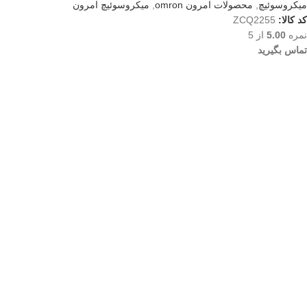
میکروسوئیچ
,
محصولات امرون omron
,
میکروسوئیچ امرون
کد کالا:
ZCQ2255
نمره
5.00
از 5
تماس بگیرید