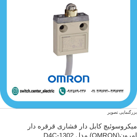
بزرگنمایی تصویر
میکروسوئیچ کابل دار فشاری قرقره دار
امرون(OMRON) مدل D4C-1302