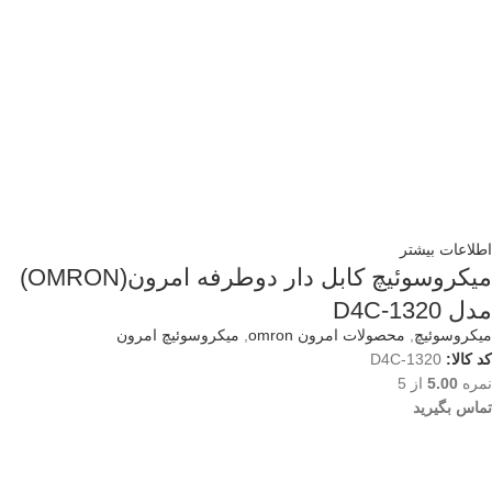
اطلاعات بیشتر
میکروسوئیچ کابل دار دوطرفه امرون(OMRON)
مدل D4C-1320
میکروسوئیچ
,
محصولات امرون omron
,
میکروسوئیچ امرون
کد کالا:
D4C-1320
نمره
5.00
از 5
تماس بگیرید