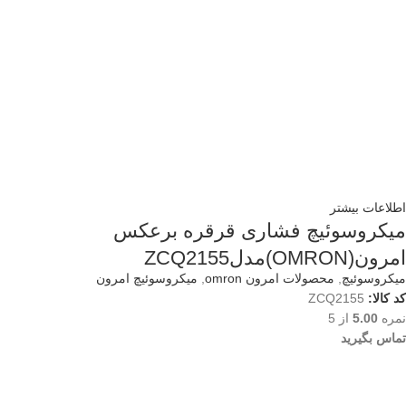
اطلاعات بیشتر
میکروسوئیچ فشاری قرقره برعکس
امرون(OMRON)مدلZCQ2155
میکروسوئیچ
,
محصولات امرون omron
,
میکروسوئیچ امرون
کد کالا:
ZCQ2155
نمره
5.00
از 5
تماس بگیرید