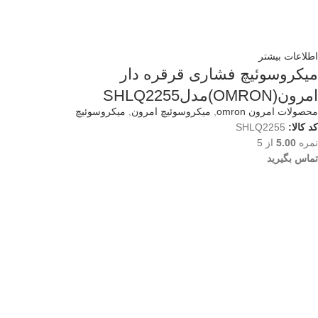
اطلاعات بیشتر
میکروسوئیچ فشاری قرقره دار
امرون(OMRON)مدلSHLQ2255
محصولات امرون omron
,
میکروسوئیچ امرون
,
میکروسوئیچ
کد کالا:
SHLQ2255
نمره
5.00
از 5
تماس بگیرید