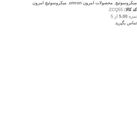
میکروسوئیچ
,
محصولات امرون omron
,
میکروسوئیچ امرون
کد کالا:
ZCQ55
نمره
5.00
از 5
تماس بگیرید