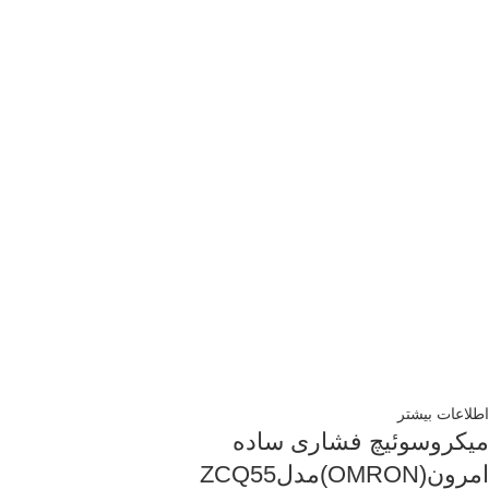
اطلاعات بیشتر
میکروسوئیچ فشاری ساده
امرون(OMRON)مدلZCQ55