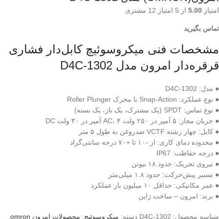
امتیاز
5.00
از 5 امتیاز
12
مشتری
تماس بگیرید
مشخصات فنی میکروسوئیچ کابل‌دار فشاری
قرقره‌دار امرون مدل D4C-1302
● مدل: D4C-1302
● نوع عملکرد: Snap-Action با محرک Roller Plunger
● نوع تماس: SPDT (یک مشترک، یک باز، یک بسته)
● جریان مجاز: ۵ آمپر در ۲۵۰ ولت AC، ۴ آمپر در ۳۰ ولت DC
● کابل: چهار رشته VCTF ضدروغن به طول ۵ متر
● محدوده دمای کاری: از -۱۰ تا +۷۰ درجه سانتی‌گراد
● درجه حفاظت: IP67
● نیروی تحریک: حدود ۱۸ نیوتن
● مسیر پیش‌حرکت: حدود ۱.۸ میلی‌متر
● عمر مکانیکی: حداقل ۱۰ میلیون بار عملکرد
● برند: امرون – ساخت ژاپن
شناسه محصول:
D4C-1302
دسته:
میکروسوئیچ
,
محصولات امرون omron
,