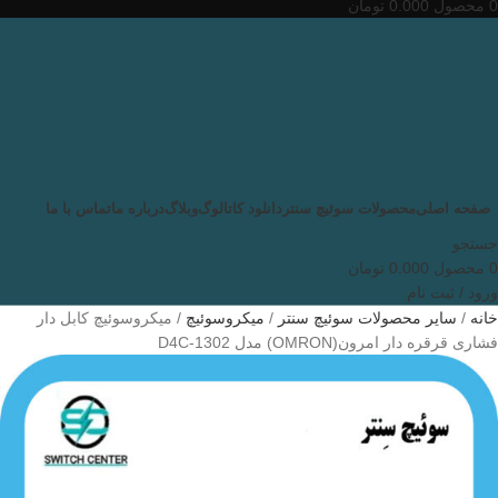
0
محصول
0.000
تومان
صفحه اصلی
محصولات سوئیچ سنتر
دانلود کاتالوگ
وبلاگ
درباره ما
تماس با ما
جستجو
0
محصول
0.000
تومان
ورود / ثبت نام
خانه
سایر محصولات سوئیچ سنتر
میکروسوئیچ
میکروسوئیچ کابل دار
فشاری قرقره دار امرون(OMRON) مدل D4C-1302