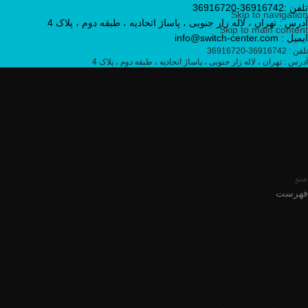
تلفن :36916742-36916720
Skip to navigation
آدرس : تهران ، لاله زار جنوبی ، پاساژ اتحادیه ، طبقه دوم ، پلاک 4
Skip to main content
ایمیل : info@switch-center.com
تلفن : 36916742-36916720
آدرس : تهران ، لاله زار جنوبی ، پاساژ اتحادیه ، طبقه دوم ، پلاک 4
منو
فهرست