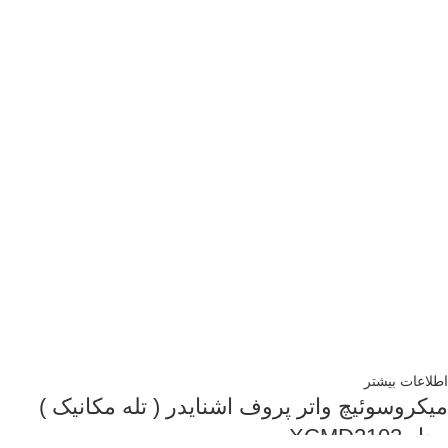
اطلاعات بیشتر
میکروسوئیچ واتر پروف اشنایدر ( تله مکانیک )
مدل XCMD2102