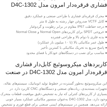
فشاری قرقره‌دار امرون مدل D4C-1302
● محرک قرقره‌ای فشاری با طراحی صنعتی و عملکرد دقیق
● کابل VCTF ضدروغن چهار رشته به طول ۵ متر
● درجه حفاظت IP67 مقاوم در برابر رطوبت و گردوغبار
● خروجی SPDT برای کاربردهای Normal Open و Normal Close
● بدنه فلزی با دوام بالا و طراحی فشرده
● طول عمر مکانیکی بالا (تا ۱۰ میلیون بار عملکرد)
● پاسخ سریع به تحریک مکانیکی با کمترین تأخیر
● مناسب برای نصب در دستگاه‌های خودکار با فضای محدود
کاربردهای میکروسوئیچ کابل‌دار فشاری
قرقره‌دار امرون مدل D4C-1302 در صنعت
این میکروسوئیچ به‌طور گسترده در خطوط تولید اتوماتیک، سیستم‌های نقاله،
تجهیزات بسته‌بندی، ربات‌های صنعتی و دستگاه‌های CNC کاربرد دارد. در
بسیاری از کاربردهای کنترلی که نیاز به تشخیص دقیق موقعیت قطعات متحرک
وجود دارد، مدل D4C-1302 به‌عنوان سنسور مکانیکی عملکرد بسیار خوبی
ارائه می‌دهد. همچنین در سیستم‌های ایمنی صنعتی برای قطع فوری و تشخیص