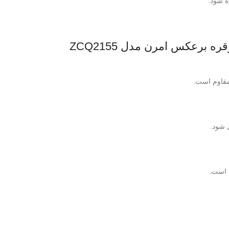
ه شود.
برعکس امرن مدل ZCQ2155
 شود.
 است.