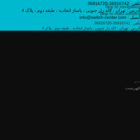
تلفن :36916742-36916720
Skip to navigation
آدرس : تهران ، لاله زار جنوبی ، پاساژ اتحادیه ، طبقه دوم ، پلاک 4
Skip to main content
ایمیل : info@switch-center.com
تلفن : 36916742-36916720
آدرس : تهران ، لاله زار جنوبی ، پاساژ اتحادیه ، طبقه دوم ، پلاک 4
منو
فهرست