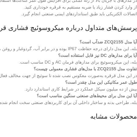
در مدارهای با جریان بالا از رله کمکی برای افزایش طول عمر کنتاکت‌ها استفاد
از وارد کردن فشار زیاد یا ضربه مستقیم به قرقره خودداری کنید.
اتصالات الکتریکی باید طبق استانداردهای ایمنی صنعتی انجام گیرد.
پرسش‌های متداول درباره میکروسوئیچ فشاری قرقره‌ 
آیا مدل ZCQ2155 ضدآب است؟
بله، این مدل دارای درجه حفاظت IP67 بوده و در برابر آب، گردوغبار و روغن مقاوم است.
آیا برای مدارهای DC نیز قابل استفاده است؟
بله، این میکروسوئیچ برای مدارهای فرمان AC و DC مناسب است.
تفاوت مدل ZCQ2155 با مدل‌های فشاری معمولی چیست؟
در این مدل قرقره به‌صورت معکوس نصب شده تا سوئیچ از جهت مخالف فعال
طول عمر مکانیکی این مدل چقدر است؟
بیش از ده میلیون سیکل عملکرد در شرایط کاری استاندارد دارد.
آیا این مدل برای محیط‌های صنعتی سنگین مناسب است؟
بله، طراحی بدنه و ساختار داخلی آن برای کاربردهای صنعتی سخت انجام شده
محصولات مشابه