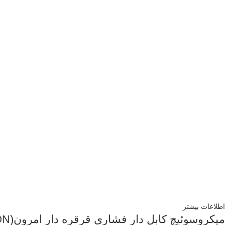
اطلاعات بیشتر
میکروسوئیچ کابل دار فشاری قرقره دار امرون(OMRON) مدل D4C-1302