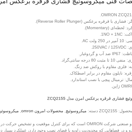
ت فنی میکروسوئیچ فشاری قرقره‌ برعکس امرن مدل 
اری با قرقره برعکس (Reverse Roller Plunger).
لحظه‌ای (Momentary).
1NO + 1N.
 250 ولت AC.
250VAC.
 آب و گردوغبار.
مثبت 80 درجه سانتی‌گراد.
: فلزی مقاوم با روکش ضد زنگ.
ه: نایلون مقاوم در برابر اصطکاک.
ل: ترمینال پیچی با نصب استاندارد.
چ فشاری قرقره‌ برعکس امرن مدل ZCQ2155
محصول:
ZCQ2155
دسته:
میکروسوئیچ
,
محصولات امرون omron
,
میکروسوئیچ
از محصولات دقیق و صنعتی شرکت OMRON است که برای کنترل موقعیت و 
 در فضاهایی که محدودیت زاویه یا فضای نصب وجود دارد، عملکرد بسیار دقی