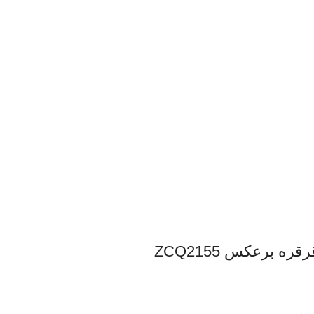
 برعکس ZCQ2155