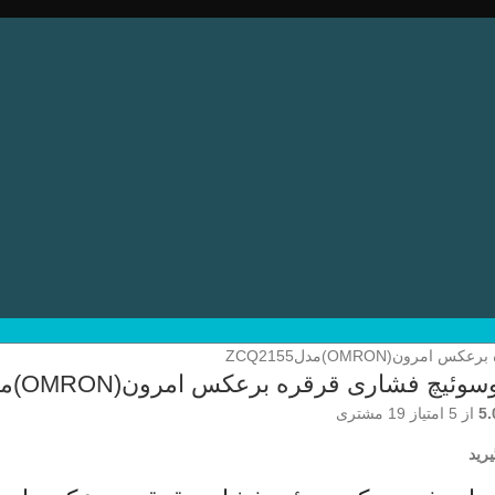
ون(OMRON)مدلZCQ2155
ئیچ فشاری قرقره برعکس امرون(OMRON)مدلZCQ2155
5.
از 5 امتیاز
19
مشتری
رید