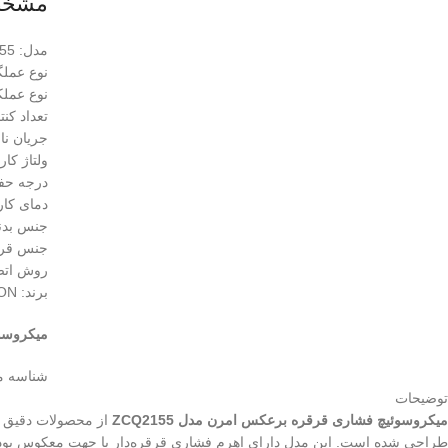
مشخصا
مدل: OMRON ZCQ2155.
نوع عملگر: فش
نوع عملکرد: 
تعداد کنتاکت: C
جریان نامی: 10 آمپر در
ولتاژ کاری:  / 125VDC
درجه حفاظت: IP67 ضد
دمای کاری: منفی 10 تا 
جنس بدنه
جنس قرقر
روش اتصا
برند: OMRON ژاپن.
میکروسوئی
شناسه 
توضیحات
میکروسوئیچ فشاری قرقره‌ برعکس امرن مدل ZCQ2155
طراحی شده است. این مدل دارای اهرم فشاری قرقره‌دار با جهت معکوس بوده و