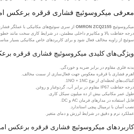
معرفی میکروسوئیچ فشاری قرقره‌ برعکس امرن مدل
میکروسوئیچ
OMRON ZCQ2155
از سری سوئیچ‌های مکانیکی با عملگر فشا
درجه حفاظت بالا و مکانیزم داخلی مطمئن، در شرایط کاری سخت مانند خطوط ت
سوئیچ از زاویه مخالف فعال شود و برای کاربردهای خاص مکانیکی بسیار منا
ویژگی‌های کلیدی میکروسوئیچ فشاری قرقره‌ برعکس امر
بدنه فلزی مقاوم در برابر ضربه و خوردگی.
اهرم فشاری با قرقره معکوس جهت فعال‌سازی از سمت مخالف.
کنتاکت‌های لحظه‌ای از نوع 1NO + 1NC.
درجه حفاظت IP67 مقاوم در برابر آب، گردوغبار و روغن.
طول عمر مکانیکی بیش از ده میلیون سیکل کاری.
قابل استفاده در مدارهای فرمان AC و DC.
نصب آسان با ترمینال پیچی استاندارد.
عملکرد نرم و دقیق در شرایط لرزش و دمای متغیر.
کاربردهای میکروسوئیچ فشاری قرقره‌ برعکس امرن مدل CQ2155