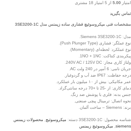
امتیاز
5.00
از 5 امتیاز
18
مشتری
تماس بگیرید
مشخصات فنی میکروسوئیچ فشاری ساده زیمنس مدل 3SE3200-1C
مدل: Siemens 3SE3200-1C.
نوع عملگر: فشاری (Push Plunger Type).
نوع عملکرد: لحظه‌ای (Momentary).
پیکربندی کنتاکت: 1NO + 1NC.
ولتاژ کاری مجاز: 240V AC / 125V DC.
جریان نامی: 6 آمپر در 240 ولت AC.
درجه حفاظت: IP67 ضد آب و گردوغبار.
عمر مکانیکی: بیش از ۱۰ میلیون بار عملکرد.
دمای کاری: از -25 تا +70 درجه سانتی‌گراد.
جنس بدنه: فلزی با پوشش ضد زنگ.
نحوه اتصال: ترمینال پیچی صنعتی.
برند: Siemens – ساخت آلمان.
شناسه محصول:
3SE3200-1C
دسته:
میکروسوئیچ
,
محصولات زیمنس
siemens
,
میکروسوئیچ زیمنس