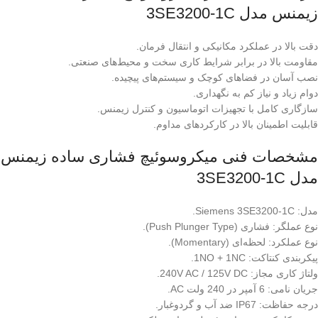
زیمنس مدل 3SE3200-1C
دقت بالا در عملکرد مکانیکی و انتقال فرمان.
مقاومت بالا در برابر شرایط کاری سخت و محیط‌های صنعتی.
نصب آسان در فضاهای کوچک و سیستم‌های پیچیده.
دوام زیاد و نیاز کم به نگهداری.
سازگاری کامل با تجهیزات اتوماسیون و کنترل زیمنس.
قابلیت اطمینان بالا در کارکردهای مداوم.
مشخصات فنی میکروسوئیچ فشاری ساده زیمنس
مدل 3SE3200-1C
مدل: Siemens 3SE3200-1C.
نوع عملگر: فشاری (Push Plunger Type).
نوع عملکرد: لحظه‌ای (Momentary).
پیکربندی کنتاکت: 1NO + 1NC.
ولتاژ کاری مجاز: 240V AC / 125V DC.
جریان نامی: 6 آمپر در 240 ولت AC.
درجه حفاظت: IP67 ضد آب و گردوغبار.