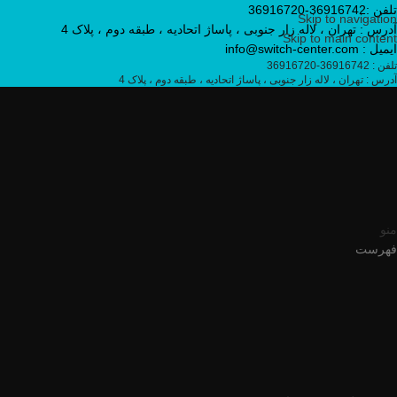
تلفن :36916742-36916720
Skip to navigation
آدرس : تهران ، لاله زار جنوبی ، پاساژ اتحادیه ، طبقه دوم ، پلاک 4
Skip to main content
ایمیل : info@switch-center.com
تلفن : 36916742-36916720
آدرس : تهران ، لاله زار جنوبی ، پاساژ اتحادیه ، طبقه دوم ، پلاک 4
منو
فهرست