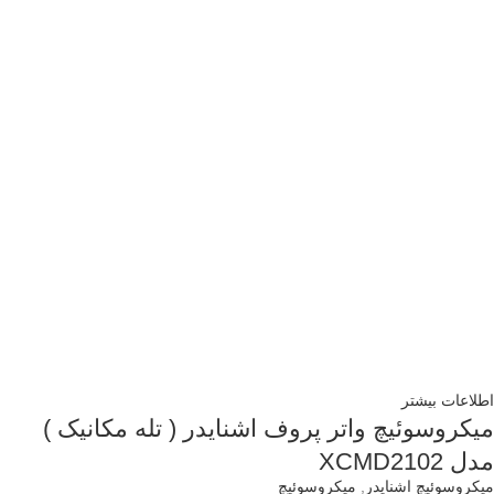
اطلاعات بیشتر
میکروسوئیچ واتر پروف اشنایدر ( تله مکانیک )
مدل XCMD2102
میکروسوئیچ اشنایدر
,
میکروسوئیچ