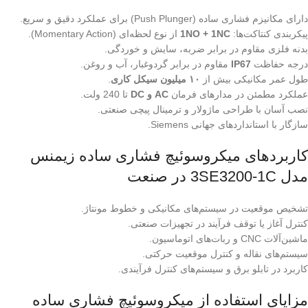
دارای مکانیزم فشاری ساده (Push Plunger) برای عملکرد دقیق و سریع.
پیکربندی کنتاکت‌ها:
1NO + 1NC
از نوع لحظه‌ای (Momentary Action).
بدنه فلزی مقاوم در برابر ضربه، سایش و خوردگی.
درجه حفاظت
IP67
مقاوم در برابر گردوغبار، آب و روغن.
طول عمر مکانیکی بیش از
۱۰ میلیون سیکل کاری
.
عملکرد مطمئن در مدارهای فرمان
AC و DC
تا 240 ولت.
نصب آسان با طراحی ماژولار و ترمینال پیچی صنعتی.
سازگار با استانداردهای جهانی Siemens.
کاربردهای میکروسوئیچ فشاری ساده زیمنس
مدل 3SE3200-1C در صنعت
تشخیص موقعیت در سیستم‌های مکانیکی و خطوط مونتاژ.
کنترل آغاز یا توقف فرآیند در تجهیزات صنعتی.
ماشین‌آلات CNC و ربات‌های اتوماسیون.
سیستم‌های نقاله و کنترل موقعیت حرکتی.
کاربرد در تابلو برق و سیستم‌های کنترل فرآیندی.
مزایای استفاده از میکروسوئیچ فشاری ساده