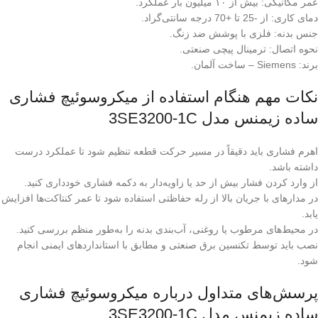
عمر مکانیکی: بیش از ۱۰ میلیون بار عملکرد.
دمای کاری: از -25 تا +70 درجه سانتی‌گراد.
جنس بدنه: فلزی با پوشش ضد زنگ.
نحوه اتصال: ترمینال پیچی صنعتی.
برند: Siemens – ساخت آلمان.
نکات مهم هنگام استفاده از میکروسوئیچ فشاری
ساده زیمنس مدل 3SE3200-1C
اهرم فشاری باید دقیقاً در مسیر حرکت قطعه تنظیم شود تا عملکرد درست
داشته باشد.
از وارد کردن فشار بیش از حد یا زاویه‌دار به دکمه فشاری خودداری کنید.
در مدارهای با جریان بالا از رله حفاظتی استفاده شود تا عمر کنتاکت‌ها افزایش
یابد.
در محیط‌های مرطوب یا روغنی، آب‌بندی بدنه را به‌طور منظم بررسی کنید.
نصب باید توسط تکنسین برق صنعتی و مطابق با استانداردهای ایمنی انجام
شود.
پرسش‌های متداول درباره میکروسوئیچ فشاری
ساده زیمنس مدل 3SE3200-1C