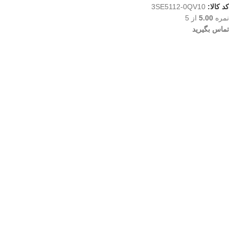
کد کالا:
3SE5112-0QV10
نمره
5.00
از 5
تماس بگیرید