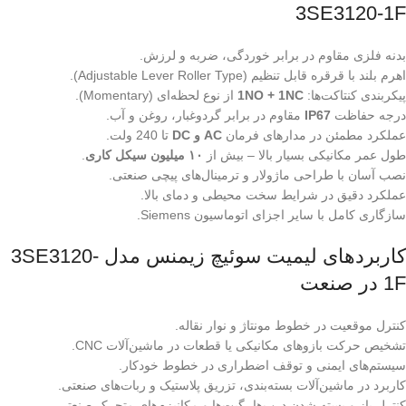
3SE3120-1F
بدنه فلزی مقاوم در برابر خوردگی، ضربه و لرزش.
اهرم بلند با قرقره قابل تنظیم (Adjustable Lever Roller Type).
پیکربندی کنتاکت‌ها:
1NO + 1NC
از نوع لحظه‌ای (Momentary).
درجه حفاظت
IP67
مقاوم در برابر گردوغبار، روغن و آب.
عملکرد مطمئن در مدارهای فرمان
AC و DC
تا 240 ولت.
طول عمر مکانیکی بسیار بالا – بیش از
۱۰ میلیون سیکل کاری
.
نصب آسان با طراحی ماژولار و ترمینال‌های پیچی صنعتی.
عملکرد دقیق در شرایط سخت محیطی و دمای بالا.
سازگاری کامل با سایر اجزای اتوماسیون Siemens.
کاربردهای لیمیت سوئیچ زیمنس مدل 3SE3120-
1F در صنعت
کنترل موقعیت در خطوط مونتاژ و نوار نقاله.
تشخیص حرکت بازوهای مکانیکی یا قطعات در ماشین‌آلات CNC.
سیستم‌های ایمنی و توقف اضطراری در خطوط خودکار.
کاربرد در ماشین‌آلات بسته‌بندی، تزریق پلاستیک و ربات‌های صنعتی.
کنترل باز و بسته شدن درب‌ها، گیت‌ها و مکانیزم‌های متحرک صنعتی.