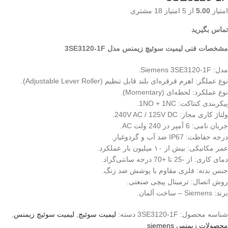
امتیاز
5.00
از 5 امتیاز
18
مشتری
تماس بگیرید
مشخصات فنی لیمیت سوئیچ زیمنس مدل 3SE3120-1F
مدل: Siemens 3SE3120-1F.
نوع عملگر: اهرم قرقره‌ای بلند قابل تنظیم (Adjustable Lever Roller).
نوع عملکرد: لحظه‌ای (Momentary).
پیکربندی کنتاکت: 1NO + 1NC.
ولتاژ کاری مجاز: 240V AC / 125V DC.
جریان نامی: 6 آمپر در 240 ولت AC.
درجه حفاظت: IP67 ضد آب و گردوغبار.
عمر مکانیکی: بیش از ۱۰ میلیون بار عملکرد.
دمای کاری: از -25 تا +70 درجه سانتی‌گراد.
جنس بدنه: فلزی مقاوم با پوشش ضد زنگ.
روش اتصال: ترمینال پیچی صنعتی.
برند: Siemens – ساخت آلمان.
شناسه محصول:
3SE3120-1F
دسته:
لیمیت سوئیچ
,
لیمیت سوئیچ زیمنس
,
محصولات زیمنس siemens