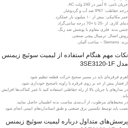
جریان نامی: 6 آمپر در 240 ولت AC.
درجه حفاظت: IP67 ضد آب و گردوغبار.
عمر مکانیکی: بیش از ۱۰ میلیون بار عملکرد.
دمای کاری: از -25 تا +70 درجه سانتی‌گراد.
جنس بدنه: فلزی مقاوم با پوشش ضد زنگ.
روش اتصال: ترمینال پیچی صنعتی.
برند: Siemens – ساخت آلمان.
نکات مهم هنگام استفاده از لیمیت سوئیچ زیمنس
مدل 3SE3120-1F
اهرم قرقره‌ای باید در مسیر صحیح حرکت قطعه تنظیم شود.
از فشار بیش از حد بر روی قرقره یا زاویه ناصحیح خودداری شود.
در مدارهای با جریان بالا از رله حفاظتی استفاده کنید تا عمر کنتاکت‌ها افزایش
یابد.
در محیط‌های مرطوب، از آب‌بندی مناسب بدنه اطمینان حاصل نمایید.
نصب باید توسط تکنسین برق صنعتی و طبق استانداردهای ایمنی انجام شود.
پرسش‌های متداول درباره لیمیت سوئیچ زیمنس