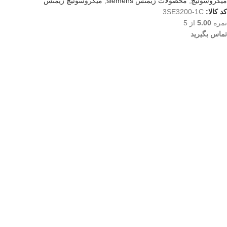
میکروسوئیچ
,
محصولات زیمنس siemens
,
میکروسوئیچ زیمنس
کد کالا:
3SE3200-1C
نمره
5.00
از 5
تماس بگیرید