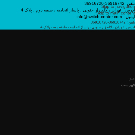
تلفن :36916742-36916720
Skip to navigation
آدرس : تهران ، لاله زار جنوبی ، پاساژ اتحادیه ، طبقه دوم ، پلاک 4
Skip to main content
ایمیل : info@switch-center.com
تلفن : 36916742-36916720
آدرس : تهران ، لاله زار جنوبی ، پاساژ اتحادیه ، طبقه دوم ، پلاک 4
منو
فهرست