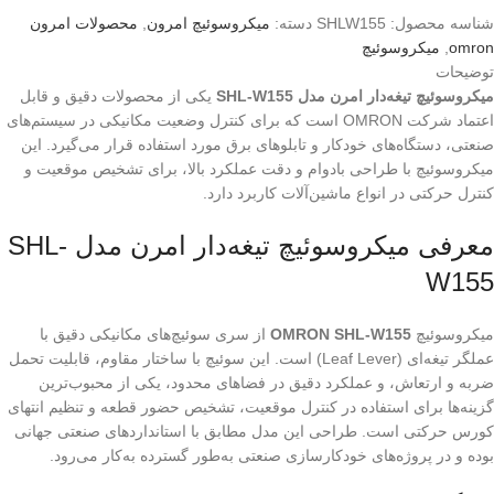
شناسه محصول:
SHLW155
دسته:
میکروسوئیچ امرون
,
محصولات امرون
omron
,
میکروسوئیچ
توضیحات
میکروسوئیچ تیغه‌دار امرن مدل SHL-W155
یکی از محصولات دقیق و قابل
اعتماد شرکت OMRON است که برای کنترل وضعیت مکانیکی در سیستم‌های
صنعتی، دستگاه‌های خودکار و تابلوهای برق مورد استفاده قرار می‌گیرد. این
میکروسوئیچ با طراحی بادوام و دقت عملکرد بالا، برای تشخیص موقعیت و
کنترل حرکتی در انواع ماشین‌آلات کاربرد دارد.
معرفی میکروسوئیچ تیغه‌دار امرن مدل SHL-
W155
میکروسوئیچ
OMRON SHL-W155
از سری سوئیچ‌های مکانیکی دقیق با
عملگر تیغه‌ای (Leaf Lever) است. این سوئیچ با ساختار مقاوم، قابلیت تحمل
ضربه و ارتعاش، و عملکرد دقیق در فضاهای محدود، یکی از محبوب‌ترین
گزینه‌ها برای استفاده در کنترل موقعیت، تشخیص حضور قطعه و تنظیم انتهای
کورس حرکتی است. طراحی این مدل مطابق با استانداردهای صنعتی جهانی
بوده و در پروژه‌های خودکارسازی صنعتی به‌طور گسترده به‌کار می‌رود.