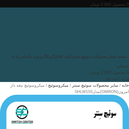
0
محصول
0.000
تومان
صفحه اصلی
محصولات سوئیچ سنتر
دانلود کاتالوگ
وبلاگ
درباره ما
تماس با ما
جستجو
0
محصول
0.000
تومان
ورود / ثبت نام
خانه
سایر محصولات سوئیچ سنتر
میکروسوئیچ
میکروسوئیچ تیغه دار
امرون(OMRON)مدلSHLW155