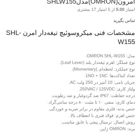
امرون(OMRON)مدلSHLW155
امتیاز
5.00
از 5 امتیاز
17
مشتری
تماس بگیرید
مشخصات فنی میکروسوئیچ تیغه‌دار امرن SHL-
W155
مدل: OMRON SHL-W155.
نوع عملگر: اهرم تیغه‌دار بلند (Leaf Lever).
نوع عملکرد: لحظه‌ای (Momentary).
تعداد کنتاکت‌ها: 1NO + 1NC.
جریان نامی: 10 آمپر در 250 ولت AC.
ولتاژ کاری: 250VAC / 125VDC.
درجه حفاظت: IP67 ضد گردوغبار و ضد رطوبت.
دمای کاری: منفی ۱۰ تا مثبت ۸۰ درجه سانتی‌گراد.
جنس بدنه: فلزی مقاوم در برابر ضربه و خوردگی.
جنس اهرم: فولاد فنری با انعطاف بالا.
روش اتصال: ترمینال پیچی با عایق مناسب.
برند: OMRON ژاپن.