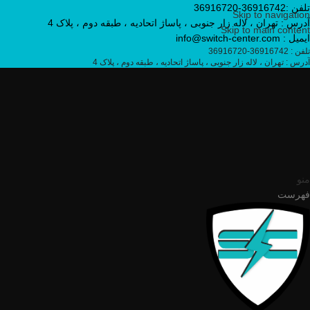
تلفن :36916742-36916720
Skip to navigation
آدرس : تهران ، لاله زار جنوبی ، پاساژ اتحادیه ، طبقه دوم ، پلاک 4
Skip to main content
ایمیل : info@switch-center.com
تلفن : 36916742-36916720
آدرس : تهران ، لاله زار جنوبی ، پاساژ اتحادیه ، طبقه دوم ، پلاک 4
منو
فهرست