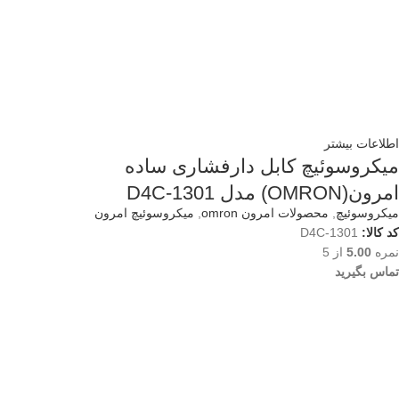
اطلاعات بیشتر
میکروسوئیچ کابل دارفشاری ساده
امرون(OMRON) مدل D4C-1301
میکروسوئیچ
,
محصولات امرون omron
,
میکروسوئیچ امرون
کد کالا:
D4C-1301
نمره
5.00
از 5
تماس بگیرید