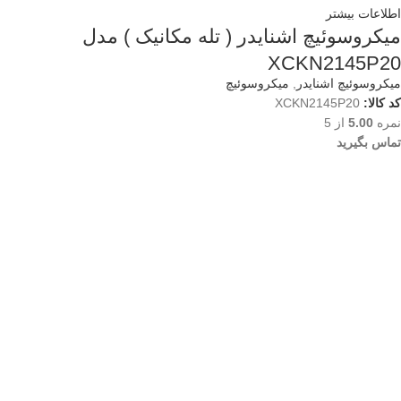
اطلاعات بیشتر
میکروسوئیچ اشنایدر ( تله مکانیک ) مدل
XCKN2145P20
میکروسوئیچ اشنایدر
,
میکروسوئیچ
کد کالا:
XCKN2145P20
نمره
5.00
از 5
تماس بگیرید