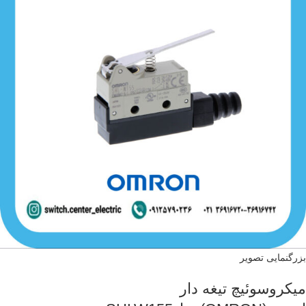
بزرگنمایی تصویر
میکروسوئیچ تیغه دار