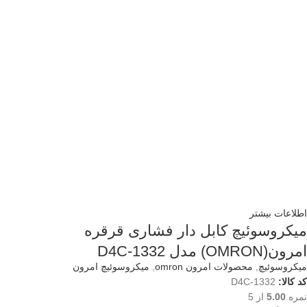
اطلاعات بیشتر
میکروسوئیچ کابل دار فشاری قرقره
امرون(OMRON) مدل D4C-1332
میکروسوئیچ
,
محصولات امرون omron
,
میکروسوئیچ امرون
کد کالا:
D4C-1332
نمره
5.00
از 5