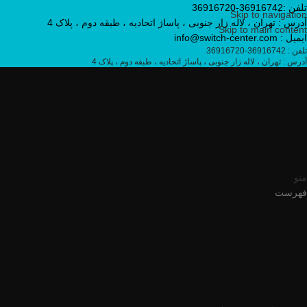
تلفن :36916742-36916720
Skip to navigation
آدرس : تهران ، لاله زار جنوبی ، پاساژ اتحادیه ، طبقه دوم ، پلاک 4
Skip to main content
ایمیل : info@switch-center.com
تلفن : 36916742-36916720
آدرس : تهران ، لاله زار جنوبی ، پاساژ اتحادیه ، طبقه دوم ، پلاک 4
منو
فهرست