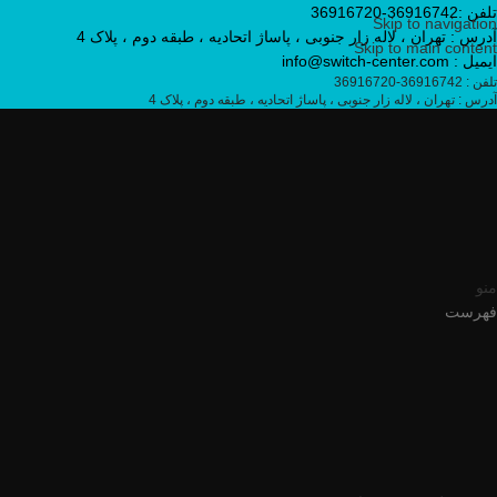
تلفن :36916742-36916720
Skip to navigation
آدرس : تهران ، لاله زار جنوبی ، پاساژ اتحادیه ، طبقه دوم ، پلاک 4
Skip to main content
ایمیل : info@switch-center.com
تلفن : 36916742-36916720
آدرس : تهران ، لاله زار جنوبی ، پاساژ اتحادیه ، طبقه دوم ، پلاک 4
منو
فهرست