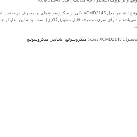
چ واتر پروف اشنایدر ( تله مکانیک ) مدل XCMD2145
میکروسوئیچ اشنایدر مدل XCMD2145 یکی از میکروسوئیچ‌های پر 
ی‌باشد و دارای سری دوطرفه قابل تنظیم(رگلاژی) است. بدنه این مدل از ج
.
محصول:
XCMD2145
دسته:
میکروسوئیچ اشنایدر
,
میکروسوئیچ