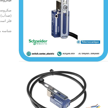
میکروسوئی
(ضدآب) م
فلز است
شناسه 