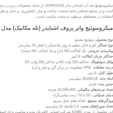
میکروسوئیچ ضد آب اشنایدر مدل XCMD2145
استفاده در محیط‌های مرطوب و سخت مناسب است.
میکروسوئیچ واتر پروف اشنایدر (تله مکانیک) مدل XCMD2145 دارای ویژگی‌ها و مشخصات زیر می‌باشد:
نوع محصول
: سوئیچ محدود
نوع عملگر
: اهرم قابل تنظیم با رولر پلاستیکی با قطر 16 میلی‌متر
پیکربندی خروجی
: یک کنتاکت NO (باز) و یک کنتاکت NC (بسته)
حداکثر جریان کنتاکت
: 6 آمپر
ولتاژ سوئیچینگ
: حداکثر 250 ولت AC و حداکثر 250 ولت DC
درجه حفاظت
: IP66 (مقاومت در برابر گرد و غبار و آب)
طول کابل
: 5 متر
ابعاد بدنه
: 30x50x16 میلی‌متر
جنس بدنه
: فلزی
تعداد چرخه‌های مکانیکی
: 10,000,000 چرخه
دمای عملیاتی
: -25 تا 70 درجه سانتی‌گراد
ویژگی‌های سوئیچ
: کنتاکت‌های عمل سریع
تعداد سوراخ‌های نصب
: 2 با فاصله 20 میلی‌متر
این محصول از سری XCMD شرکت اشنایدر الکتریک بوده و م