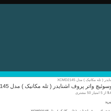
 تله مکانیک ) مدل XCMD2145
وئیچ واتر پروف اشنایدر ( تله مکانیک ) مدل XCMD2145
5.
از 5 امتیاز
50
مشتری
رید