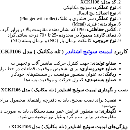
کد مدل:
XCKJ106
نوع عملکرد:
سوئیچ مکانیکی
نوع اتصال:
پیچ اتصال
نوع عملگر:
سر فشاری با غلتک (Plunger with roller)
مواد بدنه:
فلزی (Metal)
کلاس حفاظتی:
IP66 که نشان‌دهنده مقاومت بالا در برابر گرد و غبار و آب است.
دمای کاری:
معمولاً در محدوده -25 تا +70 درجه سانتی‌گراد
نوع خروجی:
کانتکت نرمال باز (NO) و نرمال بسته (NC)
کاربرد
لیمیت سوئیچ اشنایدر
( تله مکانیک ) مدل XCKJ106 :
صنایع تولیدی:
جهت کنترل حرکت ماشین‌آلات و تجهیزات
صنایع خودروسازی:
برای تشخیص موقعیت قطعات در خط تولی
رباتیک:
به عنوان سنسور موقعیت در سیستم‌های خودکار
صنایع بسته‌بندی:
کنترل حرکت و موقعیت بسته‌ها
نصب و نگهداری لیمیت سوئیچ اشنایدر ( تله مکانیک ) مدل XCKJ106 :
نصب:
برای نصب صحیح، باید به دفترچه راهنمای محصول مرا
می‌شود.
نگهداری:
به منظور افزایش عمر مفید دستگاه، باید به صورت د
مقاومت در برابر آب و گرد و غبار نیز توصیه می‌شود.
ویژگی‌های لیمیت سوئیچ اشنایدر ( تله مکانیک ) مدل XCKJ106 :