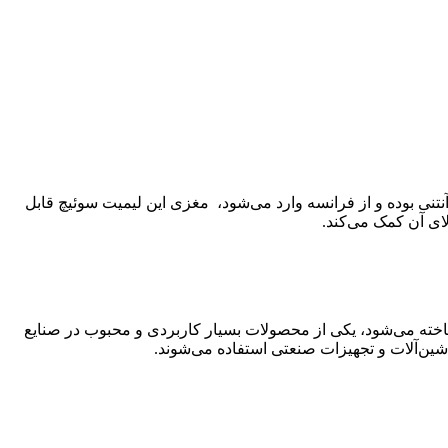
 این مدل از نوع اهرم‌دار آنتنی بوده و از فرانسه وارد می‌شود، مغزی این لیمیت سوئیچ قابل
لای آن کمک می‌کند.
Limit) مدل XCKJ106 از شرکت اشنایدر الکتریک (Schneider Electric) که به عنوان تله مکانیک (Telemecanique) نیز شناخته می‌شود، یکی از محصولات بسیار کاربردی و محبوب در صنایع