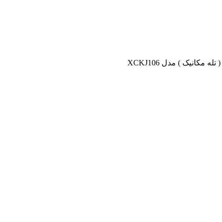
ه مکانیک ) مدل XCKJ106