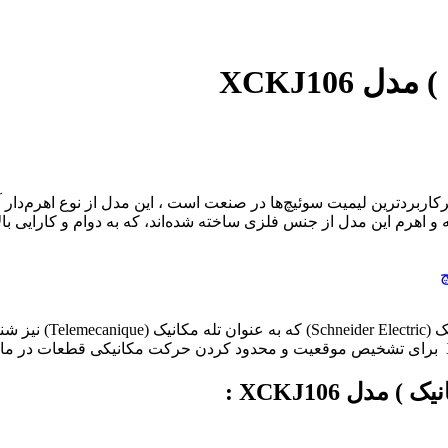
 XCKJ106
ت سوئیچ اشنایدر ( تله مکانیک ) مدل XCKJ106 یکی از پرکاربردترین لیمیت سوئیچ‌ها در صنعت است ،
ه و اهرم این مدل از جنس فلزی ساخته شده‌اند، که به دوام و کارایی با
چ
لیمیت سوئیچ ( Switch
ل XCKJ106 :