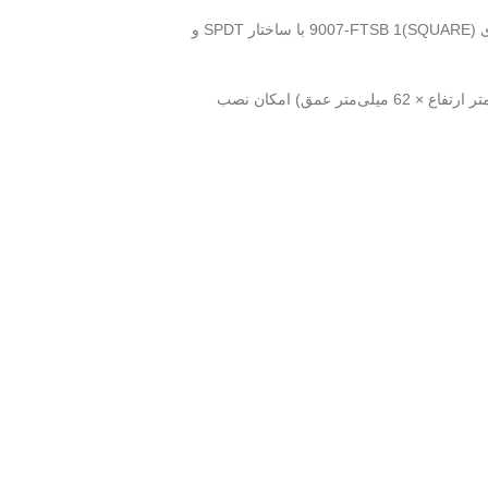
اگر به دنبال ابزاری پیشرفته برای ایجاد یا قطع اتصال الکتریکی هستید، سوئیچ محدود Telemecanique Sensors را در نظر بگیرید. این لیمیت سوئیچ اسکواردی (SQUARE)9007-FTSB 1 با ساختار SPDT و
بدنه مقاوم این سوئیچ از جنس دایکاست است که در برابر سایش و پارگی مقاوم است. ابعاد کوچک و جمع و جور آن (57.15 میلی‌متر عرض × 118.36 میلی‌متر ارتفاع × 62 میلی‌متر عمق) امکان نصب