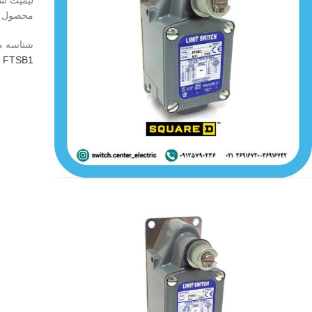
محصول در مدل ه
شناسه 
FTSB1