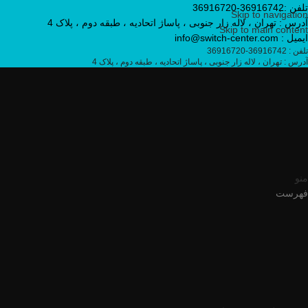
تلفن :36916742-36916720
Skip to navigation
آدرس : تهران ، لاله زار جنوبی ، پاساژ اتحادیه ، طبقه دوم ، پلاک 4
Skip to main content
ایمیل : info@switch-center.com
تلفن : 36916742-36916720
آدرس : تهران ، لاله زار جنوبی ، پاساژ اتحادیه ، طبقه دوم ، پلاک 4
منو
فهرست