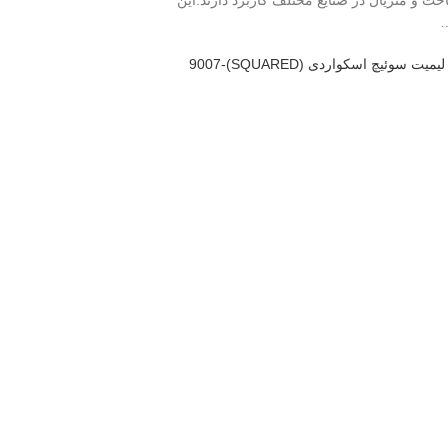
 به کیفیت بسیار بالای ساخت و متریال در صنایع مختلف کاربرد دارند.این
لیمیت سوئیچ اسکواردی (SQUARED)9007-