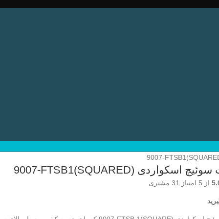
یچ اسکواردی (SQUARED)9007-FTSB1
5.
از 5 امتیاز
31
مشتری
رید