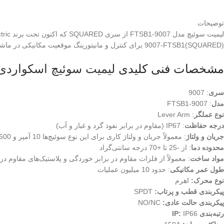
توضیحات
(SQUARED)9007-FTSB1 برای کنترل و مانیتورینگ موقعیت مکانیکی در ماشین‌آلات و تجهیزات صنعتی استفاده می‌شوند و به دلیل دقت و مقاومت بالا در شرایط سخت صنعتی بسیار محبوب هستند.
مشخصات فنی کلیدی
لیمیت سوئیچ اسکواردی
سری
: 9007
مدل
: 9007-FTSB1
نوع عملگر
: Lever Arm
درجه حفاظت
: IP67 (مقاوم در برابر نفوذ گرد و غبار و آب)
جریان و ولتاژ
: معمولاً جریان و ولتاژ کاری برای این نوع سوئیچ‌ها 10 آمپر و 600 ولت AC است.
محدوده دما
: از -25 تا +70 درجه سانتی‌گراد
مواد ساخت
: معمولاً از فلزات مقاوم در برابر خوردگی و پلاستیک‌های مقاوم د
طول عمر مکانیکی
: حدود 10 میلیون عملیات
نوع محرک:
اهرم
پیکربندی قطب و پرتاب:
SPDT
پیکربندی حالت عادی:
NO/NC
رتبه‌بندی IP:
IP66