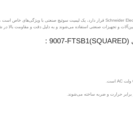
لیمیت سوئیچ مدل 9007-FTSB1 از سری SQUARED که اکنون تحت برند Schneider Electric قرار دارد، یک لیمیت سوئیچ 
(SQUARED)9007-FTSB1 :
ر برابر حرارت و ضربه ساخته می‌شوند.