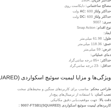
حداکثر جریان:
150A
مصالح ساختمانی:
دایکاست روی
حداکثر ولتاژ AC:
600 ولت
حداکثر ولتاژ DC:
600 ولت
سری:
9007
نوع اقدام:
Snap Action
ابعاد:
طول:
61.98 میلی‌متر
عمق:
118.36 میلی‌متر
عرض:
59 میلی‌متر
دمای عملیاتی:
حداکثر:
+85 درجه سانتی‌گراد
حداقل:
-23 درجه سانتی‌گراد
ویژگی‌ها و مزایا لیمیت سوئیچ اسکواردی (SQUARED)9007-FTSB1 :
طراحی محکم
: مناسب برای کاربردهای سنگین و محیط‌های سخت
نصب آسان
: با استفاده از ترمینال‌های پیچ‌دار
دقت بالا
: جهت موقعیت‌یابی دقیق مکانیکی
کاربردهای لیمیت سوئیچ اسکواردی (SQUARED)9007-FTSB1 :