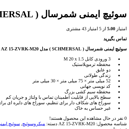
سوئیچ ایمنی شمرسال ( SCHMERSAL ) مدل AZ 15-ZVRK-M20
امتیاز
5.00
از 5 امتیاز
43
مشتری
تماس بگیرید
سوئیچ ایمنی شمرسال ( SCHMERSAL ) مدل AZ 15-ZVRK-M20
3 ورودی کابل M 20 x 1.5
محفظه ترموپلاستیک
دو عایق
زندگی طولانی
52 میلی متر × 75 میلی متر × 30 میلی متر
کد نویسی جهانی
محفظه سیم کشی بزرگ
سطح بالایی از قابلیت اطمینان تماس با ولتاژ و جریان کم
سوراخ های شکاف دار برای تنظیم، سوراخ های دایره ای برا
غیر حساس به خاک
0
نفر در حال مشاهده این محصول هستند!
شناسه محصول:
AZ 15-ZVRK-M20
دسته:
میکروسوئیچ
,
سوئیچ ایم