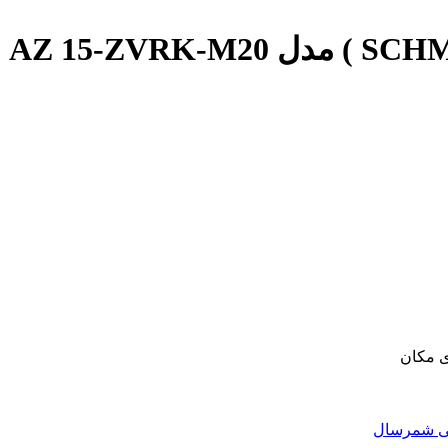
ی مکان
نی شمرسال